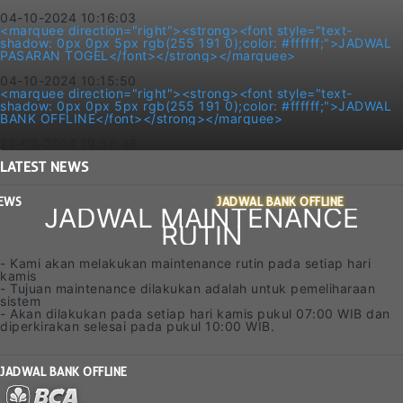
04-10-2024 10:16:03
<marquee direction="right"><strong><font style="text-
shadow: 0px 0px 5px rgb(255 191 0);color: #ffffff;">JADWAL
PASARAN TOGEL</font></strong></marquee>
04-10-2024 10:15:50
<marquee direction="right"><strong><font style="text-
shadow: 0px 0px 5px rgb(255 191 0);color: #ffffff;">JADWAL
BANK OFFLINE</font></strong></marquee>
22-03-2024 19:58:46
LATEST
NEWS
JADWAL BANK OFFLINE
JADWAL MAINTENANCE
RUTIN
- Kami akan melakukan maintenance rutin pada setiap hari
kamis
- Tujuan maintenance dilakukan adalah untuk pemeliharaan
sistem
- Akan dilakukan pada setiap hari kamis pukul 07:00 WIB dan
diperkirakan selesai pada pukul 10:00 WIB.
JADWAL BANK OFFLINE